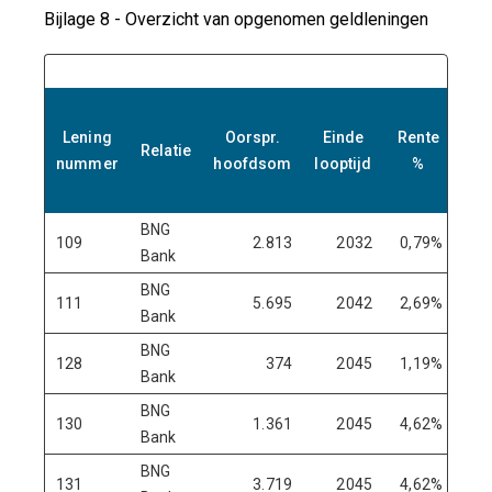
Bijlage 8 - Overzicht van opgenomen geldleningen
R
ho
Lening
Oorspr.
Einde
Rente
Relatie
nummer
hoofdsom
looptijd
%
0
BNG
109
2.813
2032
0,79%
Bank
BNG
111
5.695
2042
2,69%
Bank
BNG
128
374
2045
1,19%
Bank
BNG
130
1.361
2045
4,62%
Bank
BNG
131
3.719
2045
4,62%