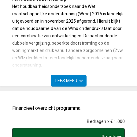
Het houdbaarheidsonderzoek naar de Wet
maatschappelijke ondersteuning (Wmo) 2015 is landelijk
uitgevoerd en in november 2025 afgerond. Hieruit blijkt
dat de houdbaarheid van de Wmo onder druk staat door
een combinatie van ontwikkelingen. De aanhoudende
dubbele vergrijzing, beperkte doorstroming op de
woningmarkt en druk vanuit andere zorgdomeinen (Zvw
en Wlz) leidden tot een landelijk toenemende vraag naar
ondersteuning.
Per 1 januari 2024 is de toegang tot de Wet langdurige
LEES MEER
zorg aangescherpt. Dit werkte in 2025 door in een
toename van Wmo-voorzieningen, met name
huishoudelijke ondersteuning en woonvoorzieningen. Het
uitblijven van de invoering van de inkomensafhankelijke
Financieel overzicht programma
bijdrage (uitgesteld tot 2027) betekent dat de verwachte
dempende werking op de instroom nog niet optrad.
Bedragen x € 1.000
Maatschappelijke Opvang en Beschermd Wonen (BW)
Primitieve