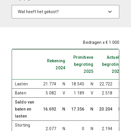
Bedragen x € 1.000
Primitieve
Actuele
Rekening
begroting
begroting
2024
2025
2025
Lasten
21.774
N
18.545
N
22.722
N
2
Baten
5.082
V
1.189
V
2.518
V
Saldo van
baten en
16.692
N
17.356
N
20.204
N
1
lasten
Storting
2.077
N
0
N
2.194
N