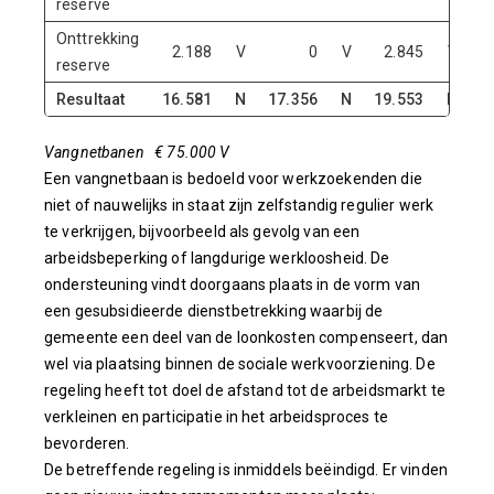
reserve
Onttrekking
2.188
V
0
V
2.845
V
reserve
Resultaat
16.581
N
17.356
N
19.553
N
1
Vangnetbanen € 75.000 V
Een vangnetbaan is bedoeld voor werkzoekenden die
niet of nauwelijks in staat zijn zelfstandig regulier werk
te verkrijgen, bijvoorbeeld als gevolg van een
arbeidsbeperking of langdurige werkloosheid. De
ondersteuning vindt doorgaans plaats in de vorm van
een gesubsidieerde dienstbetrekking waarbij de
gemeente een deel van de loonkosten compenseert, dan
wel via plaatsing binnen de sociale werkvoorziening. De
regeling heeft tot doel de afstand tot de arbeidsmarkt te
verkleinen en participatie in het arbeidsproces te
bevorderen.
De betreffende regeling is inmiddels beëindigd. Er vinden