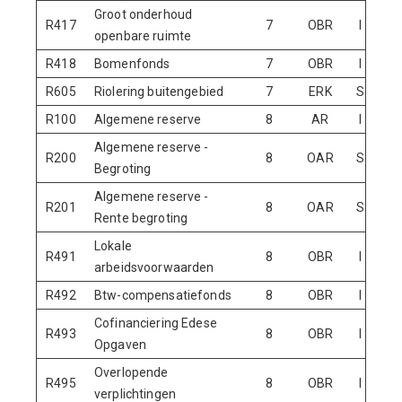
Groot onderhoud
R417
7
OBR
I
N
openbare ruimte
R418
Bomenfonds
7
OBR
I
N
R605
Riolering buitengebied
7
ERK
S
R100
Algemene reserve
8
AR
I
N
Algemene reserve -
R200
8
OAR
S
Begroting
Algemene reserve -
R201
8
OAR
S
Rente begroting
Lokale
R491
8
OBR
I
N
arbeidsvoorwaarden
R492
Btw-compensatiefonds
8
OBR
I
N
Cofinanciering Edese
R493
8
OBR
I
N
Opgaven
Overlopende
R495
8
OBR
I
N
verplichtingen