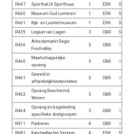
R647
Sporthal Ut Sporthuus
1
ERK
S
R660
Museum Oud Lunteren
1
ERK
S
R661
Kijk- en Luistermuseum
1
ERK
S
R439
Legaat van Lagen
3
OBR
S
Arbeidsmarkt Regio
R456
3
OBR
I
N
Foodvalley
Maatschappelijke
R460
3
OBR
I
N
opvang
Geweld in
R461
3
OBR
I
N
afhankelijkheidsrelaties
Opvang Beschermd
R462
3
OBR
I
N
Wonen
Opvang en begeleiding
R464
3
OBR
I
N
specifieke doelgroepen
R411
Parkeren
4
OBR
I
N
R681
Kapitaallasten Verkeer
4
ERK
S