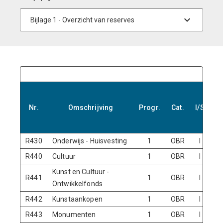
R
Nr.
Omschrijving
Progr.
Cat.
I/S
ja
R430
Onderwijs - Huisvesting
1
OBR
I
N
R440
Cultuur
1
OBR
I
N
Kunst en Cultuur -
R441
1
OBR
I
Ontwikkelfonds
R442
Kunstaankopen
1
OBR
I
N
R443
Monumenten
1
OBR
I
N