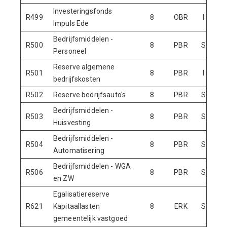
Investeringsfonds
R499
8
OBR
I
N
Impuls Ede
Bedrijfsmiddelen -
R500
8
PBR
S
N
Personeel
Reserve algemene
R501
8
PBR
I
N
bedrijfskosten
R502
Reserve bedrijfsauto's
8
PBR
S
Bedrijfsmiddelen -
R503
8
PBR
S
Huisvesting
Bedrijfsmiddelen -
R504
8
PBR
S
Automatisering
Bedrijfsmiddelen - WGA
R506
8
PBR
S
N
en ZW
Egalisatiereserve
R621
Kapitaallasten
8
ERK
S
gemeentelijk vastgoed