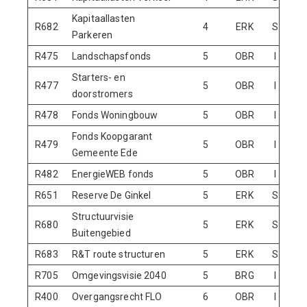
Kapitaallasten
R682
4
ERK
S
Parkeren
R475
Landschapsfonds
5
OBR
I
N
Starters- en
R477
5
OBR
I
doorstromers
R478
Fonds Woningbouw
5
OBR
I
N
Fonds Koopgarant
R479
5
OBR
I
Gemeente Ede
R482
EnergieWEB fonds
5
OBR
I
N
R651
Reserve De Ginkel
5
ERK
S
Structuurvisie
R680
5
ERK
S
Buitengebied
R683
R&T route structuren
5
ERK
S
R705
Omgevingsvisie 2040
5
BRG
I
N
R400
Overgangsrecht FLO
6
OBR
I
N