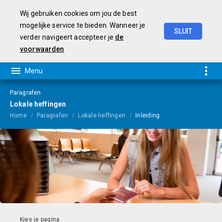
Wij gebruiken cookies om jou de best
mogelijke service te bieden. Wanneer je
SLUIT
verder navigeert accepteer je
de
Programmarekening
2025
voorwaarden
Paragrafen
Lokale heffingen
Home
Paragrafen
Lokale heffingen
Inleiding