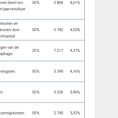
geven dient ten
50%
3.800
4,61%
et jaarresultaat
nkosten en
ekosten door
50%
3.742
4,53%
rlooptijd.
ngen van de
25%
7.217
4,37%
bijdrage.
rengsten.
50%
3.399
4,16%
pt.
50%
3.236
3,96%
voeringskosten.
50%
2.740
3,32%