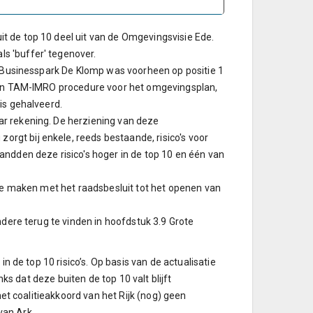
t de top 10 deel uit van de Omgevingsvisie Ede.
s 'buffer' tegenover.
en Businesspark De Klomp was voorheen op positie 1
 een TAM-IMRO procedure voor het omgevingsplan,
is gehalveerd.
r rekening. De herziening van deze
gt bij enkele, reeds bestaande, risico's voor
andden deze risico's hoger in de top 10 en één van
 te maken met het raadsbesluit tot het openen van
ndere terug te vinden in hoofdstuk 3.9 Grote
in de top 10 risico’s. Op basis van de actualisatie
nks dat deze buiten de top 10 valt blijft
het coalitieakkoord van het Rijk (nog) geen
van Ark.