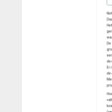
Net
Daa
Het
ger
waa
De 
gro
een
de 
Er 
de 
Mee
pro
Hoe
val
kos
(ve