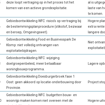
5
deze loopt vertraging op in het proces tot het
al is uitge
komen van een actieve grondexploitatie.
laste van h
te komen.
Gebiedsontwikkeling WFC: risico's op vertraging bij
Hogere pla
6
de bestemmingsplanprocedure (stikstof, bezwaar
extra rent
en beroep, Omgevingswet).
langere doo
Gebiedsontwikkeling Food en Businesspark De
Niet ontva
7
Klomp: niet volledig ontvangen van
exploitatie
exploitatiebijdragen.
Gebiedsontwikkeling WFC: wijziging
8
doelgroepenbeleid, meer betaalbaar
Lagere opb
woningbouwprogramma.
Gebiedsontwikkeling Doesburgerbroek fase 1
9
Oost: geen akkoord op locatie-onderbouwing door
Project sto
Provincie.
Gebiedsontwikkeling WFC: budgetten bouw- en
0
woonrijp maken komen niet overeen met de
Hogere uit