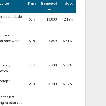
volgen
Kans
financieel
Invloed
gevolg
an onrendabele
50%
10.000
12,19%
n.
at van het
oorzone wordt
50%
5.349
6,51%
ederen,
40%
5.700
5,53%
aties.
rengst
25%
8.783
5,27%
.
te van het
ngskrediet dat