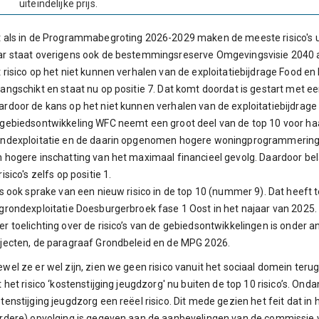
uiteindelijke prijs.
 als in de Programmabegroting 2026-2029 maken de meeste risico's ui
r staat overigens ook de bestemmingsreserve Omgevingsvisie 2040 al
 risico op het niet kunnen verhalen van de exploitatiebijdrage Food 
angschikt en staat nu op positie 7. Dat komt doordat is gestart met
rdoor de kans op het niet kunnen verhalen van de exploitatiebijdrage 
gebiedsontwikkeling WFC neemt een groot deel van de top 10 voor haa
ndexploitatie en de daarin opgenomen hogere woningprogrammering zor
 hogere inschatting van het maximaal financieel gevolg. Daardoor bel
risico's zelfs op positie 1.
is ook sprake van een nieuw risico in de top 10 (nummer 9). Dat heeft
grondexploitatie Doesburgerbroek fase 1 Oost in het najaar van 2025.
r toelichting over de risico’s van de gebiedsontwikkelingen is onder a
jecten, de paragraaf Grondbeleid en de MPG 2026.
wel ze er wel zijn, zien we geen risico vanuit het sociaal domein terug 
t het risico ‘kostenstijging jeugdzorg' nu buiten de top 10 risico’s. Onda
tenstijging jeugdzorg een reëel risico. Dit mede gezien het feit dat in 
rdere) opvolging is gegeven aan de aanbevelingen van de commissie 