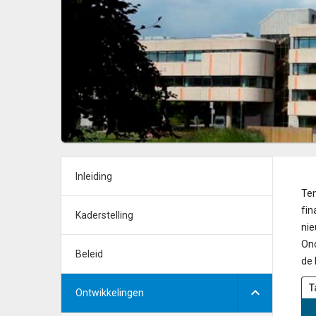
Inleiding
Ten
fin
Kaderstelling
nie
Ond
Beleid
de
T
Ontwikkelingen