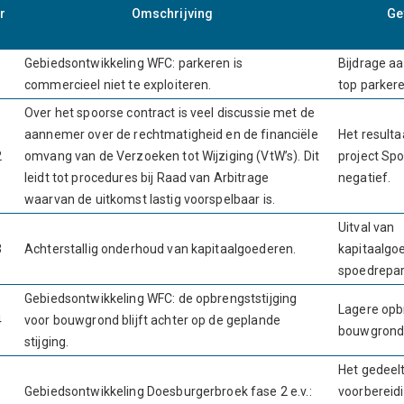
r
Omschrijving
Ge
Gebiedsontwikkeling WFC: parkeren is
Bijdrage a
1
commercieel niet te exploiteren.
top parkere
Over het spoorse contract is veel discussie met de
aannemer over de rechtmatigheid en de financiële
Het resulta
2
omvang van de Verzoeken tot Wijziging (VtW’s). Dit
project Sp
leidt tot procedures bij Raad van Arbitrage
negatief.
waarvan de uitkomst lastig voorspelbaar is.
Uitval van
3
Achterstallig onderhoud van kapitaalgoederen.
kapitaalgo
spoedrepar
Gebiedsontwikkeling WFC: de opbrengststijging
Lagere opb
4
voor bouwgrond blijft achter op de geplande
bouwgrond
stijging.
Het gedeel
Gebiedsontwikkeling Doesburgerbroek fase 2 e.v.:
voorbereidi