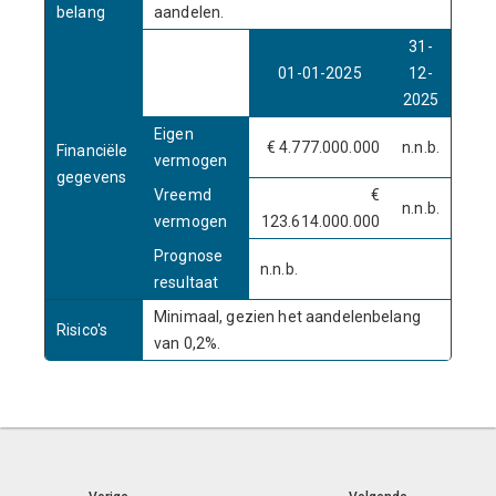
belang
aandelen.
31-
01-01-2025
12-
2025
Eigen
€ 4.777.000.000
n.n.b.
Financiële
vermogen
gegevens
Vreemd
€
n.n.b.
vermogen
123.614.000.000
Prognose
n.n.b.
resultaat
Minimaal, gezien het aandelenbelang
Risico's
van 0,2%.