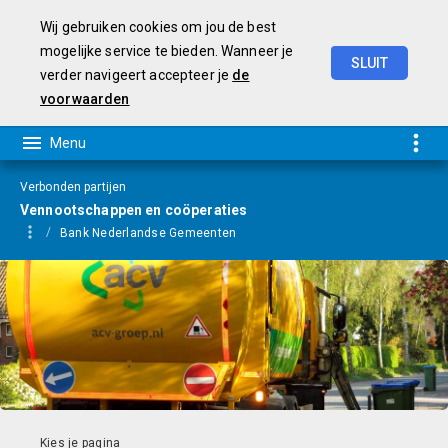
Wij gebruiken cookies om jou de best
mogelijke service te bieden. Wanneer je
SLUIT
verder navigeert accepteer je
de
Programmarekening
2025
voorwaarden
Verbonden partijen
Vennootschappen en coöperaties
Bank Nederlandse Gemeenten