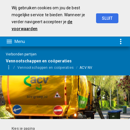
Wij gebruiken cookies om jou de best
mogelijke service te bieden. Wanneer je
SLUIT
verder navigeert accepteer je
de
Programmarekening
2025
voorwaarden
Verbonden partijen
Vennootschappen en coöperaties
Vennootschappen en coöperaties
ACV NV