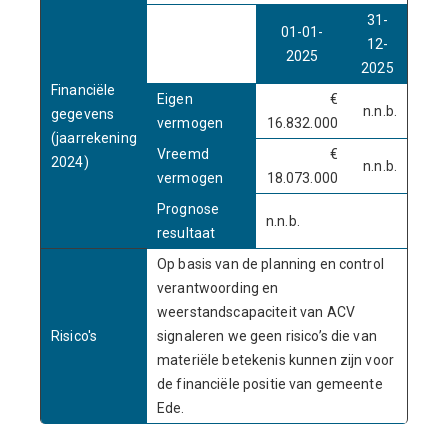
31-
01-01-
12-
2025
2025
Financiële
Eigen
€
n.n.b.
gegevens
vermogen
16.832.000
(jaarrekening
Vreemd
€
2024)
n.n.b.
vermogen
18.073.000
Prognose
n.n.b.
resultaat
Op basis van de planning en control
verantwoording en
weerstandscapaciteit van ACV
Risico's
signaleren we geen risico’s die van
materiële betekenis kunnen zijn voor
de financiële positie van gemeente
Ede.