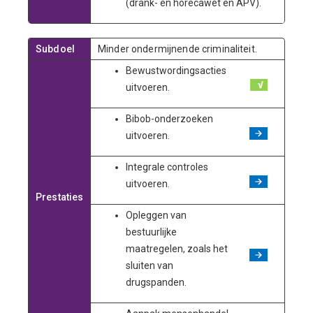
(drank- en horecawet en APV).
Subdoel
Minder ondermijnende criminaliteit.
Bewustwordingsacties
uitvoeren.
Bibob-onderzoeken
uitvoeren.
Integrale controles
uitvoeren.
Prestaties
Opleggen van
bestuurlijke
maatregelen, zoals het
sluiten van
drugspanden.