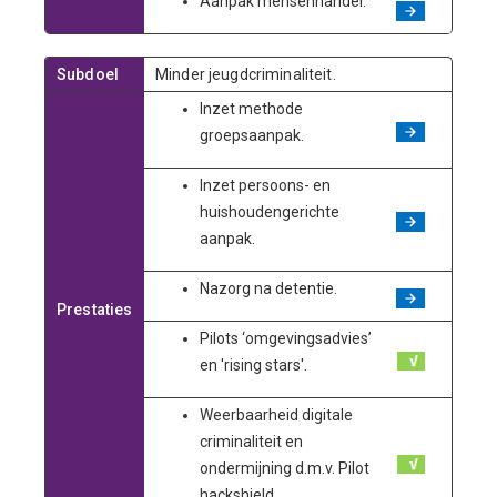
Aanpak mensenhandel.
Subdoel
Minder jeugdcriminaliteit.
Inzet methode
groepsaanpak.
Inzet persoons- en
huishoudengerichte
aanpak.
Nazorg na detentie.
Prestaties
Pilots ‘omgevingsadvies’
en 'rising stars'.
Weerbaarheid digitale
criminaliteit en
ondermijning d.m.v. Pilot
hackshield.