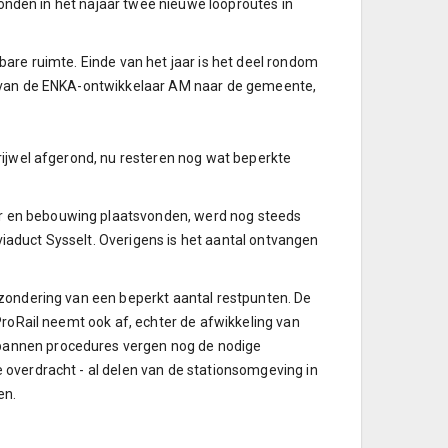
 konden in het najaar twee nieuwe looproutes in
are ruimte. Einde van het jaar is het deel rondom
n van de ENKA-ontwikkelaar AM naar de gemeente,
rijwel afgerond, nu resteren nog wat beperkte
r en bebouwing plaatsvonden, werd nog steeds
 viaduct Sysselt. Overigens is het aantal ontvangen
tzondering van een beperkt aantal restpunten. De
ProRail neemt ook af, echter de afwikkeling van
pannen procedures vergen nog de nodige
 overdracht - al delen van de stationsomgeving in
en.