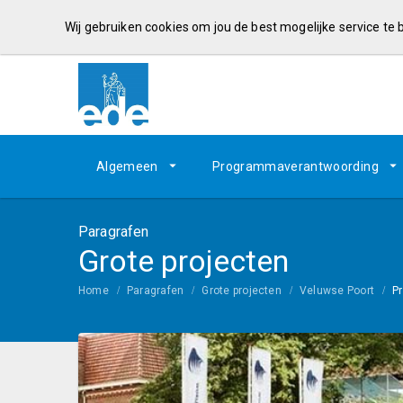
Wij gebruiken cookies om jou de best mogelijke service te
Algemeen
Programmaverantwoording
Paragrafen
Grote projecten
Home
Paragrafen
Grote projecten
Veluwse Poort
P