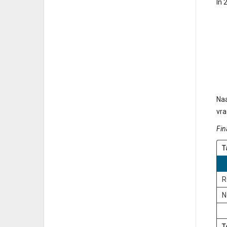
In 
Naa
vra
Fin
T
R
N
T