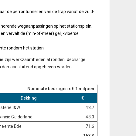
aar de perrontunnel en van de trap vanaf de zuid-
ehorende wegaanpassingen op het stationsplein.
en vervalt de (min-of-meer) gelijkvloerse
mte rondom het station.
satie zijn werkzaamheden afronden, decharge
an dan aansluitend opgeheven worden.
Nominale bedragen x € 1 miljoen
Dekking
€
isterie I&W
48,7
vincie Gelderland
43,0
eente Ede
71,6
163,3