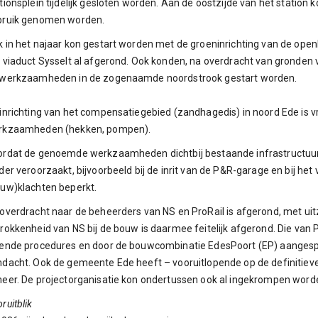
tionsplein tijdelijk gesloten worden. Aan de oostzijde van het station
bruik genomen worden.
 in het najaar kon gestart worden met de groeninrichting van de openb
 viaduct Sysselt al afgerond. Ook konden, na overdracht van gronde
 werkzaamheden in de zogenaamde noordstrook gestart worden.
inrichting van het compensatiegebied (zandhagedis) in noord Ede is v
rkzaamheden (hekken, pompen).
ordat de genoemde werkzaamheden dichtbij bestaande infrastructuu
der veroorzaakt, bijvoorbeeld bij de inrit van de P&R-garage en bij het
uw)klachten beperkt.
overdracht naar de beheerders van NS en ProRail is afgerond, met ui
rokkenheid van NS bij de bouw is daarmee feitelijk afgerond. Die van 
pende procedures en door de bouwcombinatie EdesPoort (EP) aanges
dacht. Ook de gemeente Ede heeft – vooruitlopende op de definitieve
eer. De projectorganisatie kon ondertussen ook al ingekrompen word
ruitblik