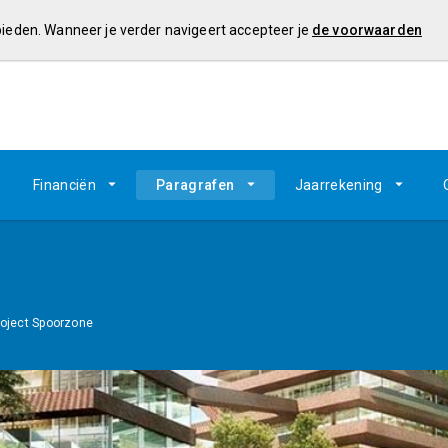
 bieden. Wanneer je verder navigeert accepteer je
de voorwaarden
Financiën
Paragrafen
Jaarrekening
roject Spoorzone