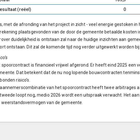
esultaat (reëel)
0
is, met de afronding van het project in zicht - veel energie gestoken in
rekening plaatsgevonden van de door de gemeente betaalde kosten in 
rover duidelijkheid is ontstaan zal naar de huidige inzichten aan gemee
ort ontstaan. Dit zal de komende tijd nog verder uitgewerkt worden bi
ico’s
 spoorcontract is financieel vrijwel afgerond. Er heeft eind 2025 een
eente. Dat betekent dat de nu nog lopende bouwcontracten tenminste
bonden risico’s.
aannemerscombinatie van het spoorcontract heeft twee arbitrages 
tweede loopt nog, medio 2026 wordt een uitspraak verwacht. Het aan 
t weerstandsvermogen van de gemeente.