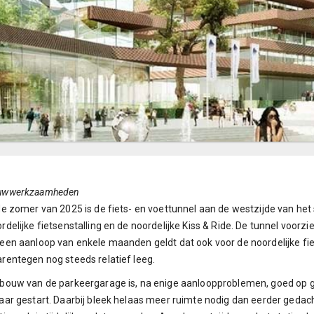
uwwerkzaamheden
de zomer van 2025 is de fiets- en voettunnel aan de westzijde van het 
rdelijke fietsenstalling en de noordelijke Kiss & Ride. De tunnel voorzi
een aanloop van enkele maanden geldt dat ook voor de noordelijke fietse
rentegen nog steeds relatief leeg.
bouw van de parkeergarage is, na enige aanloopproblemen, goed op ga
aar gestart. Daarbij bleek helaas meer ruimte nodig dan eerder gedac