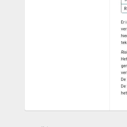
R
Er 
ver
hie
tek
Ris
Het
gem
ver
De 
De 
he