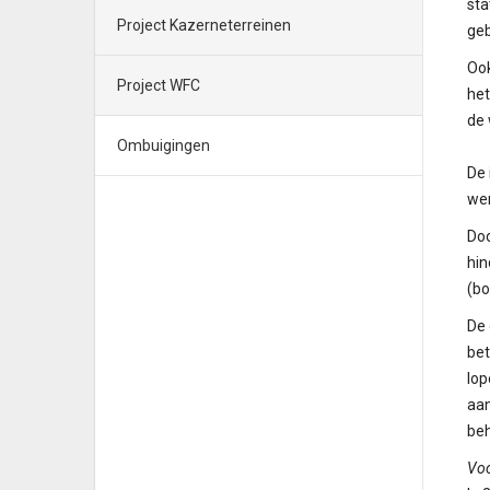
sta
Project Kazerneterreinen
ge
Ook
Project WFC
het
de
Ombuigingen
De 
we
Do
hin
(bo
De 
bet
lo
aan
beh
Voo