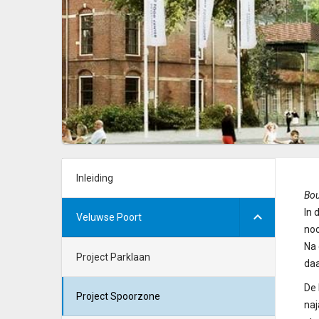
Inleiding
Bo
In 
Veluwse Poort
noo
Na 
Project Parklaan
daa
De 
Project Spoorzone
naj