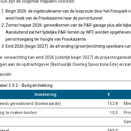
2026 zijn de volgende mijlpalen voorzien:
Begin 2026: de ingebruikname van de looproute door het Frisopark n
west hoek van de Frisokazerne naar de perrontunnel.
Zomer/najaar 2026: gereedkomen van de P&R-garage plus alle bijb
Aansluitend zal het tijdelijke P&R-terrein op WFC worden opgeheven 
perrontoegang ter hoogte van Frisokazerne.
Eind 2026 (begin 2027): de afronding (groen)inrichting openbare rui
r verwachting kan eind 2026 (uiterlijk begin 2027) de projectorgani
gen aan de opdrachtgever (Bestuurlijk Overleg Spoorzone Ede) en k
anciën
abel 3.9.2 - Budget/dekking
Investering
€
eeds gerealiseerd (boekwaarde)
152.8
Min
og te maken kosten
10,5
Pro
Gem
otaal
163,3