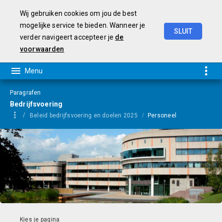
Wij gebruiken cookies om jou de best
mogelijke service te bieden. Wanneer je
SLUIT
verder navigeert accepteer je
de
Programmarekening
2025
voorwaarden
Paragrafen
Bedrijfsvoering
Beleid bedrijfsvoering en doelen 2025
Personeel