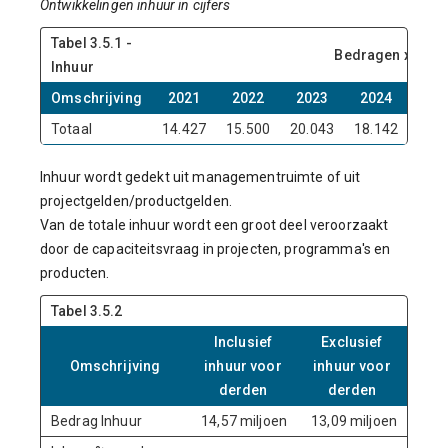
Ontwikkelingen inhuur in cijfers
Tabel 3.5.1 -
Bedragen x € 1.0
Inhuur
Omschrijving
2021
2022
2023
2024
20
Totaal
14.427
15.500
20.043
18.142
14.5
Inhuur wordt gedekt uit managementruimte of uit
projectgelden/productgelden.
Van de totale inhuur wordt een groot deel veroorzaakt
door de capaciteitsvraag in projecten, programma's en
producten.
Tabel 3.5.2
Inclusief
Exclusief
Omschrijving
inhuur voor
inhuur voor
derden
derden
Bedrag Inhuur
14,57 miljoen
13,09 miljoen